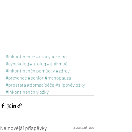
#inkontinence
#urogynekolog
#gynekolog
#urolog
#únikmoči
#inkontinenčnípomůcky
#zdraví
#prevence
#senior
#menopauza
#prostata
#domácípéče
#slipovévložky
#inkontinenčnívložky
Nejnovější příspěvky
Zobrazit vše