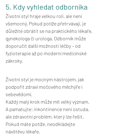
5. Kdy vyhledat odborníka 
Životní styl hraje velkou roli, ale není 
všemocný. Pokud potíže přetrvávají, je 
důležité obrátit se na praktického lékaře, 
gynekologa či urologa. Odborník může 
doporučit další možnosti léčby – od 
fyzioterapie až po moderní medicínské 
zákroky.
Životní styl je mocným nástrojem, jak 
podpořit zdraví močového měchýře i 
sebevědomí.
Každý malý krok může mít velký význam. 
A pamatujte: inkontinence není ostuda, 
ale zdravotní problém, který lze řešit. 
Pokud máte potíže, neodkládejte 
návštěvu lékaře. 