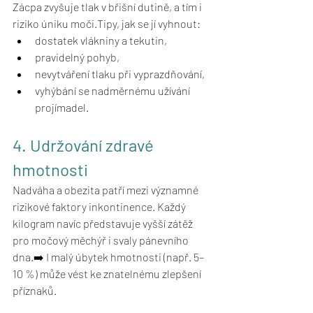
Zácpa zvyšuje tlak v břišní dutině, a tím i 
riziko úniku moči.Tipy, jak se jí vyhnout:
dostatek vlákniny a tekutin,
pravidelný pohyb,
nevytváření tlaku při vyprazdňování,
vyhýbání se nadměrnému užívání 
projímadel.
4. Udržování zdravé 
hmotnosti
Nadváha a obezita patří mezi významné 
rizikové faktory inkontinence. Každý 
kilogram navíc představuje vyšší zátěž 
pro močový měchýř i svaly pánevního 
dna.➡️ I malý úbytek hmotnosti (např. 5–
10 %) může vést ke znatelnému zlepšení 
příznaků.