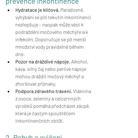
prevence inkontinence
Hydratace je klíčová.
 Paradoxně, 
vyhýbání se pití tekutin inkontinenci 
nezlepšuje – naopak může vést k 
podráždění močového měchýře a k 
infekcím. Doporučuje se pít menší 
množství vody pravidelně během 
dne.
Pozor na dráždivé nápoje.
 Alkohol, 
káva, silný čaj nebo perlivé nápoje 
mohou dráždit močový měchýř a 
zhoršovat příznaky.
Podpora zdravého trávení.
 Vláknina 
z ovoce, zeleniny a celozrnných 
výrobků pomáhá předcházet zácpě, 
která je častým spouštěčem 
inkontinenčních obtíží.
2. Pohyb a cvičení 