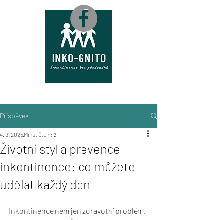
M
A
P
A
Příspěvek
4. 9. 2025
Minut čtení: 2
Životní styl a prevence
inkontinence: co můžete
udělat každý den
Inkontinence není jen zdravotní problém, 