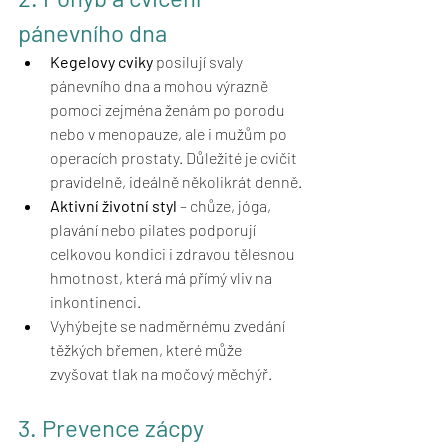
pánevního dna
Kegelovy cviky
 posilují svaly 
pánevního dna a mohou výrazně 
pomoci zejména ženám po porodu 
nebo v menopauze, ale i mužům po 
operacích prostaty. Důležité je cvičit 
pravidelně, ideálně několikrát denně.
Aktivní životní styl
 – chůze, jóga, 
plavání nebo pilates podporují 
celkovou kondici i zdravou tělesnou 
hmotnost, která má přímý vliv na 
inkontinenci.
Vyhýbejte se nadměrnému zvedání 
těžkých břemen, které může 
zvyšovat tlak na močový měchýř.
3. Prevence zácpy