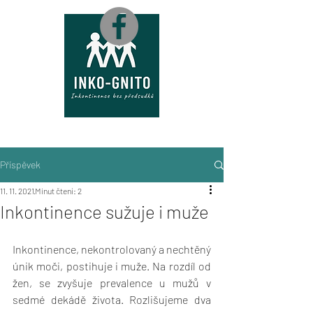
M
A
P
A
Příspěvek
11. 11. 2021
Minut čtení: 2
Inkontinence sužuje i muže
Inkontinence, nekontrolovaný a nechtěný 
únik moči, postihuje i muže. Na rozdíl od 
žen, se zvyšuje prevalence u mužů v 
sedmé dekádě života. Rozlišujeme dva 