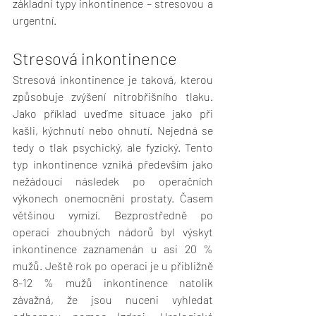
základní typy inkontinence – stresovou a 
urgentní. 
Stresová inkontinence
Stresová inkontinence je taková, kterou 
způsobuje zvýšení nitrobřišního tlaku. 
Jako příklad uveďme situace jako při 
kašli, kýchnutí nebo ohnutí. Nejedná se 
tedy o tlak psychický, ale fyzický. Tento 
typ inkontinence vzniká především jako 
nežádoucí následek po operačních 
výkonech onemocnění prostaty. Časem 
většinou vymizí. Bezprostředně po 
operaci zhoubných nádorů byl výskyt 
inkontinence zaznamenán u asi 20 % 
mužů. Ještě rok po operaci je u přibližně 
8-12 % mužů inkontinence natolik 
závažná, že jsou nuceni vyhledat 