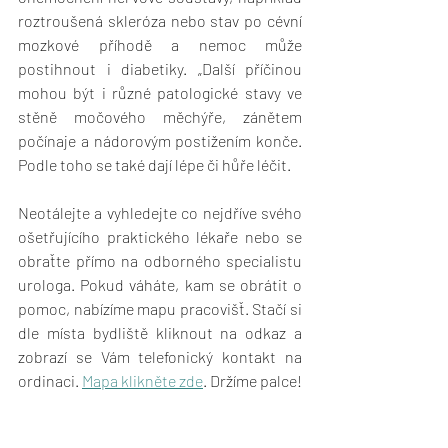
roztroušená skleróza nebo stav po cévní 
mozkové příhodě a nemoc může 
postihnout i diabetiky. „Další příčinou 
mohou být i různé patologické stavy ve 
stěně močového měchýře, zánětem 
počínaje a nádorovým postižením konče. 
Podle toho se také dají lépe či hůře léčit.
Neotálejte a vyhledejte co nejdříve svého 
ošetřujícího praktického lékaře nebo se 
obraťte přímo na odborného specialistu 
urologa. Pokud váháte, kam se obrátit o 
pomoc, nabízíme mapu pracovišť. Stačí si 
dle místa bydliště kliknout na odkaz a 
zobrazí se Vám telefonický kontakt na 
ordinaci. 
Mapa klikněte zde
. Držíme palce!