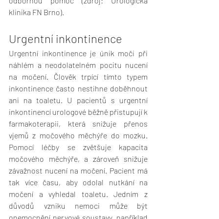
odbornou pomoc (zdroj: Urologická 
klinika FN Brno).
Urgentní inkontinence
Urgentní inkontinence je únik moči při 
náhlém a neodolatelném pocitu nucení 
na močení. Člověk trpící tímto typem 
inkontinence často nestihne doběhnout 
ani na toaletu. U pacientů s urgentní 
inkontinencí urologové běžně přistupují k 
farmakoterapii, která snižuje přenos 
vjemů z močového měchýře do mozku. 
Pomocí léčby se zvětšuje kapacita 
močového měchýře, a zároveň snižuje 
závažnost nucení na močení. Pacient má 
tak více času, aby odolal nutkání na 
močení a vyhledal toaletu. Jedním z 
důvodů vzniku nemoci může být 
onemocnění nervové soustavy, například 