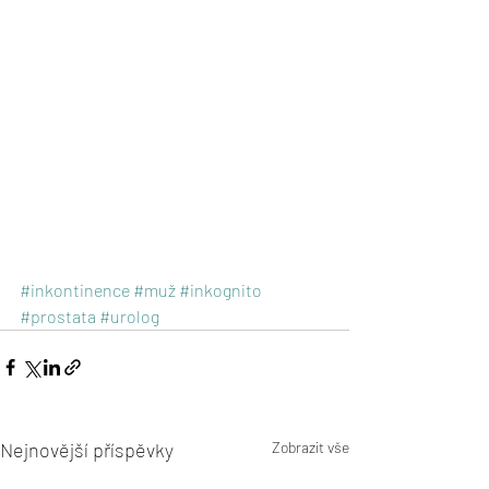
#inkontinence
#muž
#inkognito
#prostata
#urolog
Nejnovější příspěvky
Zobrazit vše