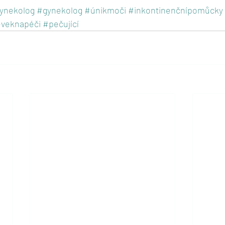
ynekolog
#gynekolog
#únikmoči
#inkontinenčnípomůcky
ěveknapéči
#pečující