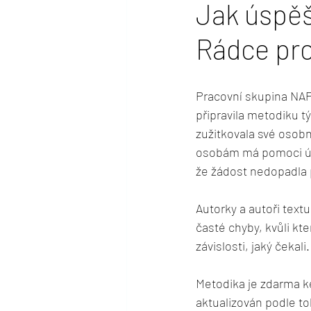
Jak úspěš
Rádce pro
Pracovní skupina NAP
připravila metodiku t
zužitkovala své osob
osobám má pomoci úspě
že žádost nedopadla 
Autorky a autoři text
časté chyby, kvůli k
závislosti, jaký čekali.
Metodika je zdarma ke
aktualizován podle to