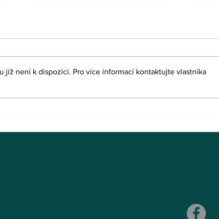
již není k dispozici. Pro více informací kontaktujte vlastníka
Péče o blízké je náročná,
Použ
nezapomínejte ale na sebe
inko
zása