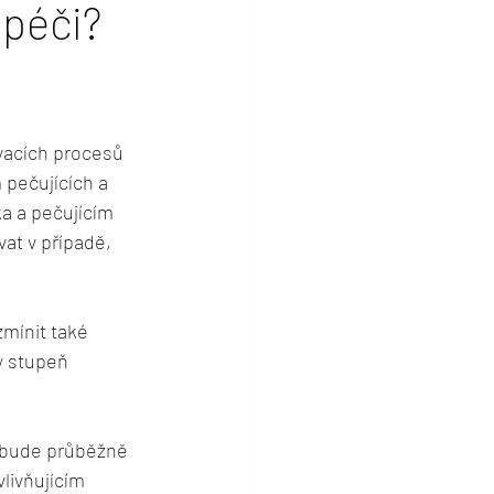
 péči?
vacích procesů 
 pečujících a 
a a pečujícím 
at v případě, 
zmínit také 
ý stupeň 
a bude průběžně 
livňujícím 