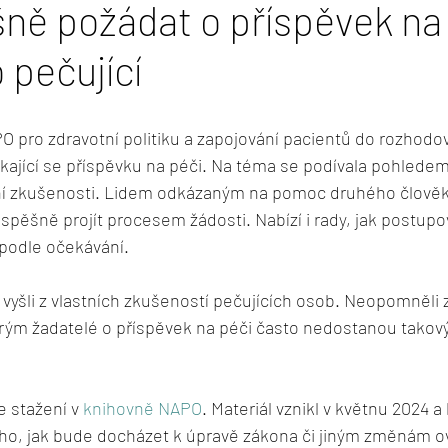
ně požádat o příspěvek na
 pečující
O pro zdravotní politiku a zapojování pacientů do rozhodo
ýkající se příspěvku na péči. Na téma se podívala pohledem
ní zkušenosti. Lidem odkázaným na pomoc druhého člověk
šně projít procesem žádosti. Nabízí i rady, jak postupov
podle očekávání.
u vyšli z vlastních zkušeností pečujících osob. Neopomněli 
terým žadatelé o příspěvek na péči často nedostanou takov
 stažení v 
knihovně NAPO
. Materiál vznikl v květnu 2024 
ho, jak bude docházet k úpravě zákona či jiným změnám ov