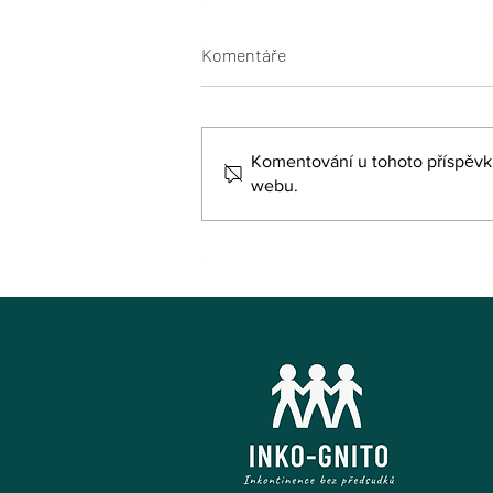
Komentáře
Komentování u tohoto příspěvku 
webu.
Při inkontinenci je pokožka
nadměrně zatěžována, věnujte
jí pozornost!