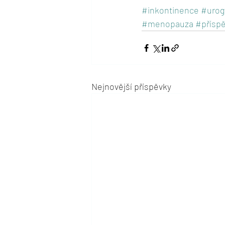
#inkontinence
#urog
#menopauza
#přísp
Nejnovější příspěvky