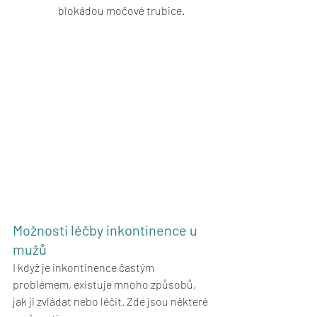
blokádou močové trubice.
Možnosti léčby inkontinence u 
mužů
I když je inkontinence častým 
problémem, existuje mnoho způsobů, 
jak ji zvládat nebo léčit. Zde jsou některé 