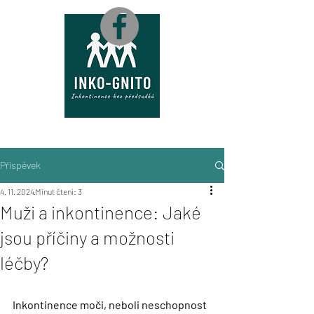
M
A
P
A
Příspěvek
4. 11. 2024
Minut čtení: 3
Muži a inkontinence: Jaké
jsou příčiny a možnosti
léčby?
Inkontinence moči, neboli neschopnost 