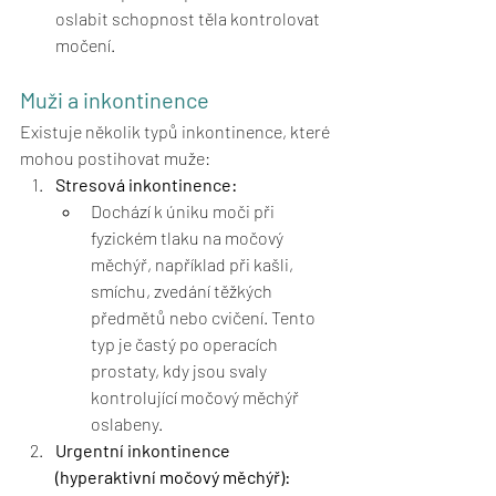
oslabit schopnost těla kontrolovat 
močení.
Muži a inkontinence
Existuje několik typů inkontinence, které 
mohou postihovat muže:
Stresová inkontinence:
Dochází k úniku moči při 
fyzickém tlaku na močový 
měchýř, například při kašli, 
smíchu, zvedání těžkých 
předmětů nebo cvičení. Tento 
typ je častý po operacích 
prostaty, kdy jsou svaly 
kontrolující močový měchýř 
oslabeny.
Urgentní inkontinence 
(hyperaktivní močový měchýř):