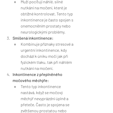
Muži pociťují náhlé, silné 
nutkání na močení, které je 
obtížné kontrolovat. Tento typ 
inkontinence je často spojen s 
onemocněním prostaty nebo 
neurologickými problémy.
Smíšená inkontinence:
Kombinuje příznaky stresové a 
urgentní inkontinence, kdy 
dochází k úniku moči jak při 
fyzickém tlaku, tak při náhlém 
nutkání na močení.
Inkontinence z přeplněného 
močového měchýře:
Tento typ inkontinence 
nastává, když se močový 
měchýř nevyprázdní úplně a 
přeteče. Často je spojena se 
zvětšenou prostatou nebo 