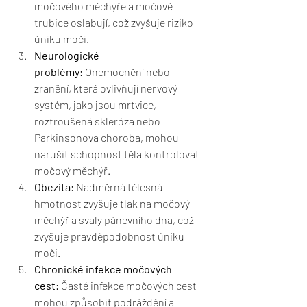
močového měchýře a močové 
trubice oslabují, což zvyšuje riziko 
úniku moči.
Neurologické 
problémy:
 Onemocnění nebo 
zranění, která ovlivňují nervový 
systém, jako jsou mrtvice, 
roztroušená skleróza nebo 
Parkinsonova choroba, mohou 
narušit schopnost těla kontrolovat 
močový měchýř.
Obezita:
 Nadměrná tělesná 
hmotnost zvyšuje tlak na močový 
měchýř a svaly pánevního dna, což 
zvyšuje pravděpodobnost úniku 
moči.
Chronické infekce močových 
cest:
 Časté infekce močových cest 
mohou způsobit podráždění a 