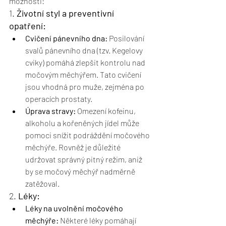
možnosti:
1. 
Životní styl a preventivní 
opatření:
Cvičení pánevního dna:
 Posilování 
svalů pánevního dna (tzv. Kegelovy 
cviky) pomáhá zlepšit kontrolu nad 
močovým měchýřem. Tato cvičení 
jsou vhodná pro muže, zejména po 
operacích prostaty.
Úprava stravy:
 Omezení kofeinu, 
alkoholu a kořeněných jídel může 
pomoci snížit podráždění močového 
měchýře. Rovněž je důležité 
udržovat správný pitný režim, aniž 
by se močový měchýř nadměrně 
zatěžoval.
2. 
Léky:
Léky na uvolnění močového 
měchýře:
 Některé léky pomáhají 