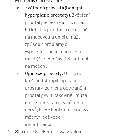
Problémy s prostatou:
Zvětšená prostata (benigní 
hyperplazie prostaty):
 Zvětšení 
prostaty je běžné u mužů nad 
50 let. Jak prostata roste, tlačí 
na močovou trubici a může 
způsobit problémy s 
vyprazdňováním močového 
měchýře nebo častější nutkání 
na močení.
Operace prostaty:
 U mužů, 
kteří podstoupili operaci 
prostaty (zejména odstranění 
prostaty kvůli rakovině), může 
dojít k poškození svalů nebo 
nervů, které kontrolují močový 
měchýř, což vede k 
inkontinenci.
Stárnutí:
 S věkem se svaly kolem 