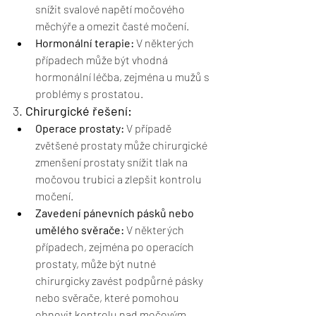
snížit svalové napětí močového 
měchýře a omezit časté močení.
Hormonální terapie:
 V některých 
případech může být vhodná 
hormonální léčba, zejména u mužů s 
problémy s prostatou.
3. 
Chirurgické řešení:
Operace prostaty:
 V případě 
zvětšené prostaty může chirurgické 
zmenšení prostaty snížit tlak na 
močovou trubici a zlepšit kontrolu 
močení.
Zavedení pánevních pásků nebo 
umělého svěrače:
 V některých 
případech, zejména po operacích 
prostaty, může být nutné 
chirurgicky zavést podpůrné pásky 
nebo svěrače, které pomohou 
obnovit kontrolu nad močovým 