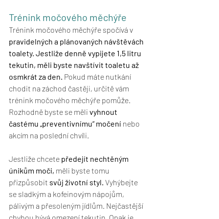
Trénink močového měchýře
Trénink močového měchýře spočívá v 
pravidelných a plánovaných návštěvách 
toalety. Jestliže denně vypijete 1,5 litru 
tekutin, měli byste navštívit toaletu až 
osmkrát za den.
 Pokud máte nutkání 
chodit na záchod častěji, určitě vám 
trénink močového měchýře pomůže. 
Rozhodně byste se měli 
vyhnout 
častému „preventivnímu“ močení
 nebo 
akcím na poslední chvíli.
Jestliže chcete 
předejít nechtěným 
únikům moči,
 měli byste tomu 
přizpůsobit 
svůj životní styl.
 Vyhýbejte 
se sladkým a kofeinovým nápojům, 
pálivým a přesoleným jídlům. Nejčastější 
chybou bývá omezení tekutin. Opak je 