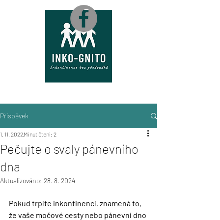
M
A
P
A
Příspěvek
1. 11. 2022
Minut čtení: 2
Pečujte o svaly pánevního
dna
Aktualizováno:
28. 8. 2024
Pokud trpíte inkontinencí, znamená to, 
že vaše močové cesty nebo pánevní dno 