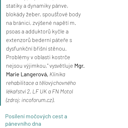
statiky a dynamiky pánve, 
blokády žeber, spoušťové body 
na bránici, zvýšené napětí m. 
psoas a adduktorů kyčle a 
extenzorů bederní páteře s 
dysfunkční břišní stěnou. 
Problémy v oblasti kostrče 
nejsou výjimkou," vysvětluje 
Mgr. 
Marie Langerová, 
Klinika 
rehabilitace a tělovýchovného 
lékařství 2. LF UK a FN Motol 
(zdroj: incoforum.cz)
.
Posílení močových cest a 
pánevního dna