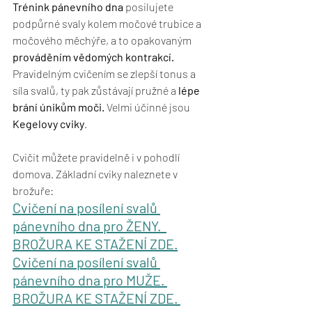
Trénink pánevního dna
 posilujete 
podpůrné svaly kolem močové trubice a 
močového měchýře, a to opakovaným 
prováděním vědomých kontrakcí.
Pravidelným cvičením se zlepší tonus a 
síla svalů, ty pak zůstávají pružné a 
lépe 
brání únikům moči.
 Velmi účinné jsou 
Kegelovy cviky
.
Cvičit můžete pravidelně i v pohodlí 
domova. Základní cviky naleznete v 
brožuře:
Cvičení na posílení svalů 
pánevního dna pro ŽENY.  
BROŽURA KE STAŽENÍ ZDE.
Cvičení na posílení svalů 
pánevního dna pro MUŽE. 
BROŽURA KE STAŽENÍ ZDE. 