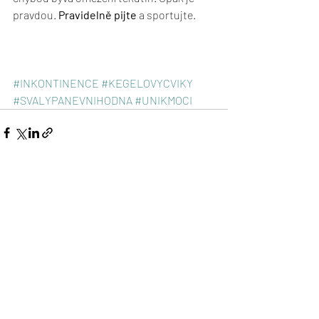
pravdou. 
Pravidelně pijte
 a sportujte.
#INKONTINENCE
#KEGELOVYCVIKY
#SVALYPANEVNIHODNA
#UNIKMOCI
Nejnovější příspěvky
Zobrazit vše