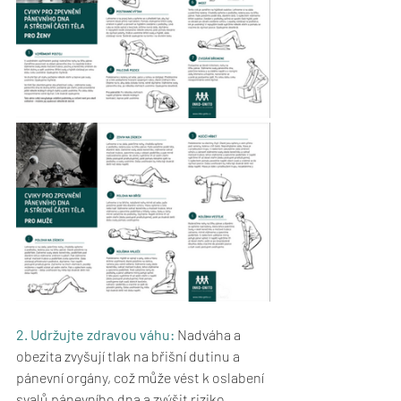
2. Udržujte zdravou váhu:
 Nadváha a 
obezita zvyšují tlak na břišní dutinu a 
pánevní orgány, což může vést k oslabení 
svalů pánevního dna a zvýšit riziko 