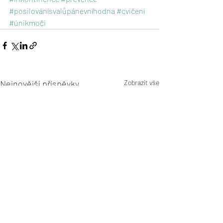
#posilovánísvalůpánevníhodna
#cvičení
#únikmoči
Nejnovější příspěvky
Zobrazit vše