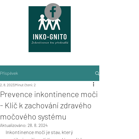
M
A
P
A
Příspěvek
2. 8. 2023
Minut čtení: 2
Prevence inkontinence moči
- Klíč k zachování zdravého
močového systému
Aktualizováno:
28. 8. 2024
Inkontinence moči je stav, který 