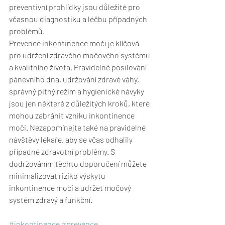
preventivní prohlídky jsou důležité pro 
včasnou diagnostiku a léčbu případných 
problémů.
Prevence inkontinence moči je klíčová 
pro udržení zdravého močového systému 
a kvalitního života. Pravidelné posilování 
pánevního dna, udržování zdravé váhy, 
správný pitný režim a hygienické návyky 
jsou jen některé z důležitých kroků, které 
mohou zabránit vzniku inkontinence 
moči. Nezapomínejte také na pravidelné 
návštěvy lékaře, aby se včas odhalily 
případné zdravotní problémy. S 
dodržováním těchto doporučení můžete 
minimalizovat riziko výskytu 
inkontinence moči a udržet močový 
systém zdravý a funkční.
#inkontinence
#prevence