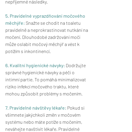
nepříjemné následky.
5. Pravidelné vyprazdňování močového 
měchýře: 
Snažte se chodit na toaletu 
pravidelně a neprokrastinovat nutkání na 
močení. Dlouhodobé zadržování moči 
může oslabit močový měchýř a vést k 
potížím s inkontinencí.
6. Kvalitní hygienické návyky:
 Dodržujte 
správné hygienické návyky a péči o 
intimní partie. To pomáhá minimalizovat 
riziko infekcí močového traktu, které 
mohou způsobit problémy s močením.
7. Pravidelné návštěvy lékaře:
 Pokud si 
všimnete jakýchkoli změn v močovém 
systému nebo máte potíže s močením, 
neváhejte navštívit lékaře. Pravidelné 