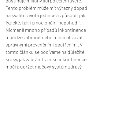
postihuje miliony lidí po celém světě. 
Tento problém může mít výrazný dopad 
na kvalitu života jedince a způsobit jak 
fyzické, tak i emocionální nepohodlí. 
Nicméně mnoho případů inkontinence 
moči lze zabránit nebo minimalizovat 
správnými prevenčními opatřeními. V 
tomto článku se podíváme na důležité 
kroky, jak zabránit vzniku inkontinence 
moči a udržet močový systém zdravý.