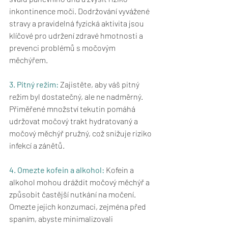
inkontinence moči. Dodržování vyvážené 
stravy a pravidelná fyzická aktivita jsou 
klíčové pro udržení zdravé hmotnosti a 
prevenci problémů s močovým 
měchýřem.
3. Pitný režim:
 Zajistěte, aby váš pitný 
režim byl dostatečný, ale ne nadměrný. 
Přiměřené množství tekutin pomáhá 
udržovat močový trakt hydratovaný a 
močový měchýř pružný, což snižuje riziko 
infekcí a zánětů.
4. Omezte kofein a alkohol:
 Kofein a 
alkohol mohou dráždit močový měchýř a 
způsobit častější nutkání na močení. 
Omezte jejich konzumaci, zejména před 
spaním, abyste minimalizovali 