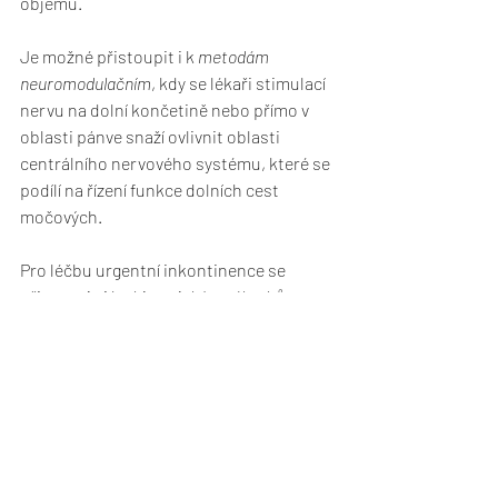
objemu.
Je možné přistoupit i k 
metodám 
neuromodulačním
, kdy se lékaři stimulací 
nervu na dolní končetině nebo přímo v 
oblasti pánve snaží ovlivnit oblasti 
centrálního nervového systému, které se 
podílí na řízení funkce dolních cest 
močových.
Pro léčbu urgentní inkontinence se 
přistupuje i k 
chirurgickým zákrokům
 – 
endoskopickým výkonům (aplikace 
botulotoxinu do sliznice močového 
měchýře), nebo výkonům zvětšujícím 
kapacitu měchýře, či vedoucím k jeho 
úplnému nahrazení.
Zdroj: 
www.cus.cz