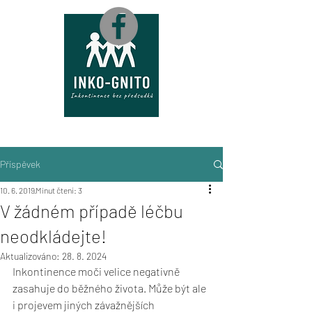
M
A
P
A
Příspěvek
10. 6. 2019
Minut čtení: 3
V žádném případě léčbu
neodkládejte!
Aktualizováno:
28. 8. 2024
Inkontinence moči velice negativně 
zasahuje do běžného života. Může být ale 
i projevem jiných závažnějších 