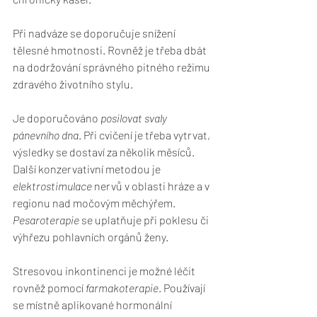
Při nadváze se doporučuje snížení 
tělesné hmotnosti. Rovněž je třeba dbát 
na dodržování správného pitného režimu 
zdravého životního stylu.
Je doporučováno 
posilovat svaly 
pánevního dna
. Při cvičení je třeba vytrvat, 
výsledky se dostaví za několik měsíců. 
Další konzervativní metodou je 
elektrostimulace
 nervů v oblasti hráze a v 
regionu nad močovým měchýřem. 
Pesaroterapie 
se uplatňuje při poklesu či 
výhřezu pohlavních orgánů ženy.
Stresovou inkontinenci je možné léčit 
rovněž pomocí 
farmakoterapie
. Používají 
se místně aplikované hormonální 