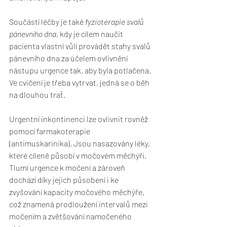
Součástí léčby je také 
fyzioterapie svalů 
pánevního dna
, kdy je cílem naučit 
pacienta vlastní vůlí provádět stahy svalů 
pánevního dna za účelem ovlivnění 
nástupu urgence tak, aby byla potlačena. 
Ve cvičení je třeba vytrvat, jedná se o běh 
na dlouhou trať.
Urgentní inkontinenci lze ovlivnit rovněž 
pomocí farmakoterapie 
(antimuskarinika). Jsou nasazovány léky, 
které cíleně působí v močovém měchýři. 
Tlumí urgence k močení a zároveň 
dochází díky jejich působení i ke 
zvyšování kapacity močového měchýře, 
což znamená prodloužení intervalů mezi 
močením a zvětšování namočeného 