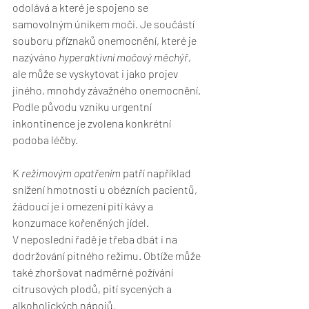
odolává a které je spojeno se 
samovolným únikem moči. Je součástí 
souboru příznaků onemocnění, které je 
nazýváno 
hyperaktivní močový měchýř
, 
ale může se vyskytovat i jako projev 
jiného, mnohdy závažného onemocnění. 
Podle původu vzniku urgentní 
inkontinence je zvolena konkrétní 
podoba léčby.
K 
režimovým opatřením
 patří například 
snížení hmotnosti u obézních pacientů, 
žádoucí je i omezení pití kávy a 
konzumace kořeněných jídel. 
V neposlední řadě je třeba dbát i na 
dodržování pitného režimu. Obtíže může 
také zhoršovat nadměrné požívání 
citrusových plodů, pití sycených a 
alkoholických nápojů.