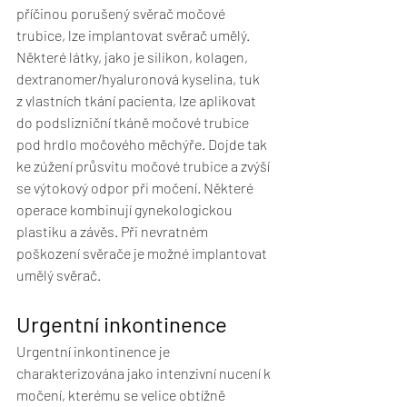
příčinou porušený svěrač močové 
trubice, lze implantovat svěrač umělý. 
Některé látky, jako je silikon, kolagen, 
dextranomer/hyaluronová kyselina, tuk 
z vlastních tkání pacienta, lze aplikovat 
do podslizniční tkáně močové trubice 
pod hrdlo močového měchýře. Dojde tak 
ke zúžení průsvitu močové trubice a zvýší 
se výtokový odpor při močení. Některé 
operace kombinují gynekologickou 
plastiku a závěs. Při nevratném 
poškození svěrače je možné implantovat 
umělý svěrač.
Urgentní inkontinence
Urgentní inkontinence je 
charakterizována jako intenzivní nucení k 
močení, kterému se velice obtížně 