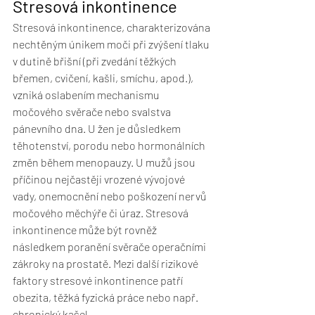
Stresová inkontinence
Stresová inkontinence, charakterizována 
nechtěným únikem moči při zvýšení tlaku 
v dutině břišní (při zvedání těžkých 
břemen, cvičení, kašli, smíchu, apod.), 
vzniká oslabením mechanismu 
močového svěrače nebo svalstva 
pánevního dna. U žen je důsledkem 
těhotenství, porodu nebo hormonálních 
změn během menopauzy. U mužů jsou 
příčinou nejčastěji vrozené vývojové 
vady, onemocnění nebo poškození nervů 
močového měchýře či úraz. Stresová 
inkontinence může být rovněž 
následkem poranění svěrače operačními 
zákroky na prostatě. Mezi další rizikové 
faktory stresové inkontinence patří 
obezita, těžká fyzická práce nebo např. 
chronický kašel.