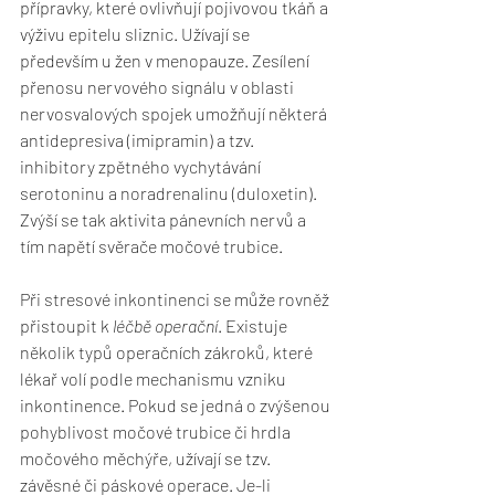
přípravky, které ovlivňují pojivovou tkáň a 
výživu epitelu sliznic. Užívají se 
především u žen v menopauze. Zesílení 
přenosu nervového signálu v oblasti 
nervosvalových spojek umožňují některá 
antidepresiva (imipramin) a tzv. 
inhibitory zpětného vychytávání 
serotoninu a noradrenalinu (duloxetin). 
Zvýší se tak aktivita pánevních nervů a 
tím napětí svěrače močové trubice.
Při stresové inkontinenci se může rovněž 
přistoupit k 
léčbě operační
. Existuje 
několik typů operačních zákroků, které 
lékař volí podle mechanismu vzniku 
inkontinence. Pokud se jedná o zvýšenou 
pohyblivost močové trubice či hrdla 
močového měchýře, užívají se tzv. 
závěsné či páskové operace. Je-li 