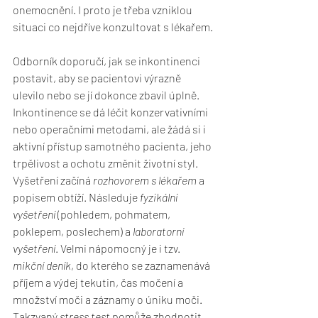
onemocnění. I proto je třeba vzniklou 
situaci co nejdříve konzultovat s lékařem.
Odborník doporučí, jak se inkontinenci 
postavit, aby se pacientovi výrazně 
ulevilo nebo se jí dokonce zbavil úplně. 
Inkontinence se dá léčit konzervativními 
nebo operačními metodami, ale žádá si i 
aktivní přístup samotného pacienta, jeho 
trpělivost a ochotu změnit životní styl.
Vyšetření začíná 
rozhovorem s lékařem 
a 
popisem obtíží. Následuje 
fyzikální 
vyšetření
 (pohledem, pohmatem, 
poklepem, poslechem) a 
laboratorní 
vyšetření
. Velmi nápomocný je i tzv. 
mikční deník
, do kterého se zaznamenává 
příjem a výdej tekutin, čas močení a 
množství moči a záznamy o úniku moči. 
Takzvaný 
stress test
 pomůže zhodnotit 