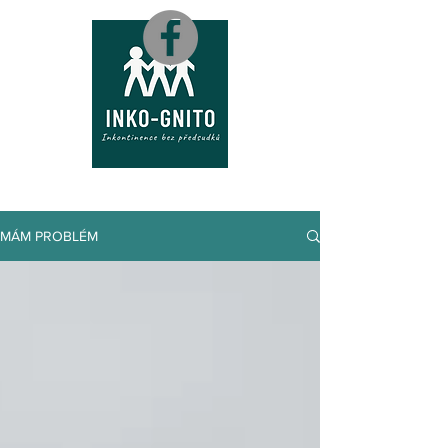
M
A
P
A
MÁM PROBLÉM