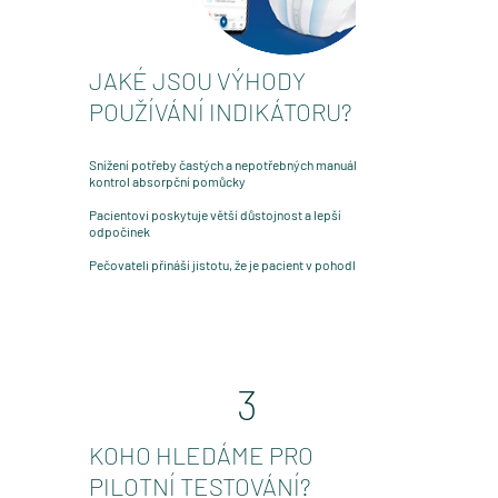
JAKÉ JSOU VÝHODY
POUŽÍVÁNÍ INDIKÁTORU?
Snížení potřeby častých a nepotřebných manuálních
kontrol absorpční pomůcky
Pacientovi poskytuje větší důstojnost a lepší
odpočinek
Pečovateli přináší jistotu, že je pacient v pohodlí
3
KOHO HLEDÁME PRO
PILOTNÍ TESTOVÁNÍ?