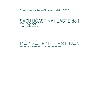
Pilotní testování začíná na podzim 2023.
SVOU ÚČAST NAHLASTE do
15.
10
. 2023.
MÁM ZÁJEM O TESTOVÁNÍ.
REGISTRACE ZDE.