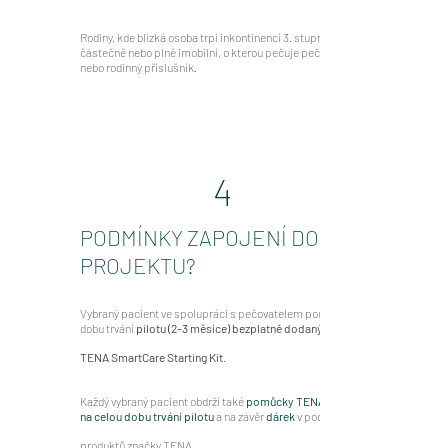
Rodiny, kde blízká osoba trpí inkontinencí 3. stupně, je
částečně nebo plně imobilní, o kterou pečuje pečovatel
nebo rodinný příslušník
.
4
PODMÍNKY ZAPOJENÍ DO
PROJEKTU?
Vybraný pacient ve spolupráci s pečovatelem používá po
dobu trvání
pilotu (2-3 měsíce) bezplatně dodaný
TENA SmartCare Starting Kit
.
Každý vybraný pacient obdrží také
pomůcky TENA Slip
na celou dobu trvání pilotu
a na závěr
dárek
v podobě
pr
oduktů značky TENA.