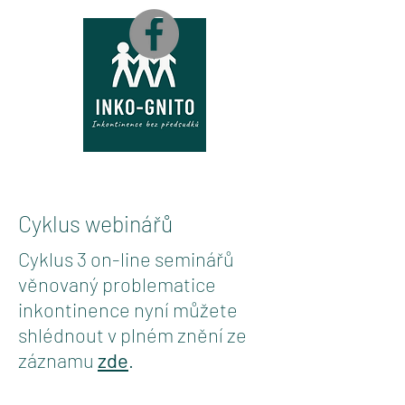
M
A
P
A
Cyklus webinářů
Cyklus 3 on-line seminářů
věnovaný problematice
inkontinence nyní můžete
shlédnout v plném znění ze
záznamu
zde
.