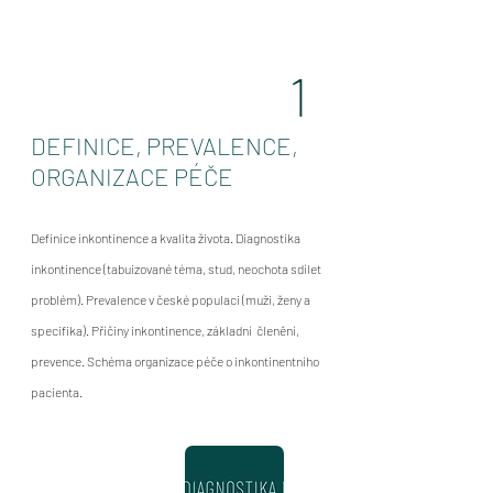
1
DEFINICE, PREVALENCE,
ORGANIZACE PÉČE
Definice inkontinence a kvalita života. Diagnostika
inkontinence (tabuizované téma, stud, neochota sdílet
problém). Prevalence v české populaci (muži, ženy a
specifika). Příčiny inkontinence, základní členění,
prevence. Schéma organizace péče o inkontinentního
pacienta.