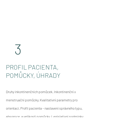
3
PROFIL PACIENTA,
POMŮCKY, ÚHRADY
Druhy inkontinenčních pomůcek. Inkontinenční x
menstruační pomůcky. Kvalitativní parametry pro
orientaci. Profil pacienta – nastavení správného typu,
absorpce, a velikosti pomůcky. Legislativní podmínky
předepisování ZP (metodika VZP k inkontinenci,