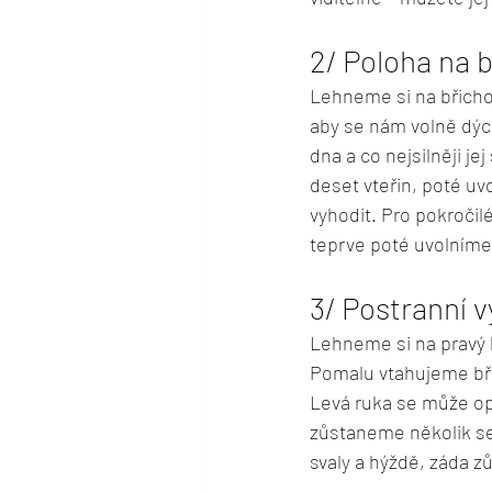
2/ Poloha na b
Lehneme si na břicho
aby se nám volně dýc
dna a co nejsilněji j
deset vteřin, poté u
vyhodit. Pro pokročilé
teprve poté uvolníme
3/ Postranní v
Lehneme si na pravý b
Pomalu vtahujeme bři
Levá ruka se může op
zůstaneme několik se
svaly a hýždě, záda z