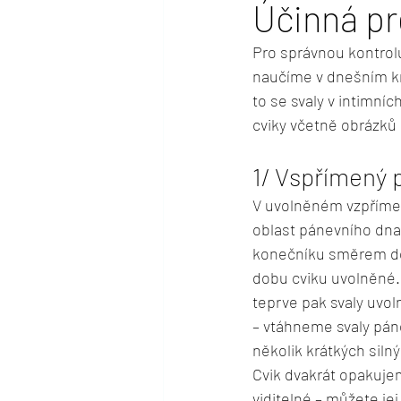
Účinná p
Pro správnou kontrolu
naučíme v dnešním krá
to se svaly v intimní
cviky včetně obrázků 
1/ Vspřímený 
V uvolněném vzpřímen
oblast pánevního dna.
konečníku směrem do b
dobu cviku uvolněné. 
teprve pak svaly uvol
– vtáhneme svaly pán
několik krátkých sil
Cvik dvakrát opakujem
viditelné – můžete je