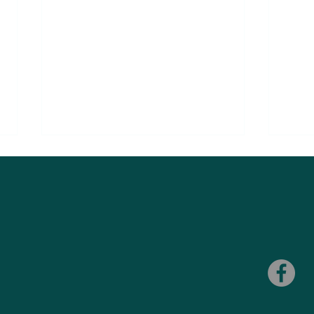
Máte někdy pocit, že ochrana,
S ink
kterou používáte pro únik
let.
moči, není dostatečná?
pom