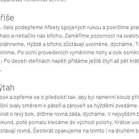
řiše
, čelo podepřeme hřbety spojených rukou a pokrčíme prav
halo a netlačilo nás břicho. Zaměříme pozornost na svalst
ej stáhneme. Hýždě a břicho zůstávají uvolněné, dýcháme. 
volníme. Po osmi provedeních vyměníme nohy a cvik osmk
: Po deseti vteřinách napětí přidáme ještě čtyři až pět krá
.
ýtah
ok a opřeme se o předloktí tak, aby byl ramenní kloub př
šní svaly směrem k páteři a zároveň se hýžděmi zvedáme z
írat o levý bok, držíme rovná záda, dýcháme. V nejvyšším 
kund, poté pomalu klesáme do výchozí polohy. Krátce uvo
ůstávají rovná. Šestkrát opakujeme na tomto i na druhém 