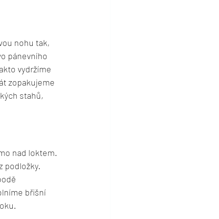
ou nohu tak, 
vo pánevního 
Takto vydržíme 
rát zopakujeme 
tkých stahů, 
ímo nad loktem. 
 podložky. 
bodě 
lníme břišní 
boku.