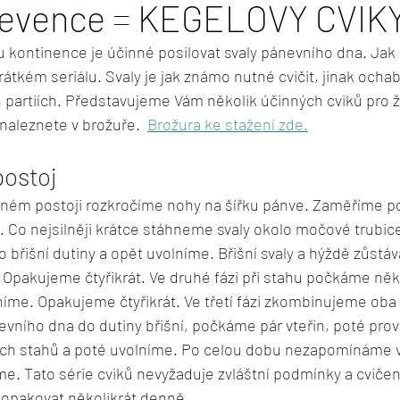
revence = KEGELOVY CVIK
 kontinence je účinné posilovat svaly pánevního dna. Jak 
tkém seriálu. Svaly je jak známo nutné cvičit, jinak ochab
ch partiích. Představujeme Vám několik účinných cviků pro 
naleznete v brožuře.  
Brožura ke stažení zde.
postoj
ém postoji rozkročíme nohy na šířku pánve. Zaměříme po
 Co nejsilněji krátce stáhneme svaly okolo močové trubice
řišní dutiny a opět uvolníme. Břišní svaly a hýždě zůstáva
Opakujeme čtyřikrát. Ve druhé fázi při stahu počkáme někol
níme. Opakujeme čtyřikrát. Ve třetí fázi zkombinujeme oba 
evního dna do dutiny břišní, počkáme pár vteřin, poté pro
ných stahů a poté uvolníme. Po celou dobu nezapomínáme v
e. Tato série cviků nevyžaduje zvláštní podmínky a cvičení
j opakovat několikrát denně.