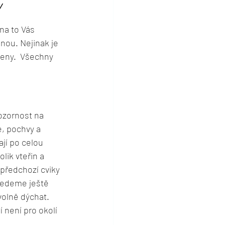
Y
na to Vás 
nou. Nejinak je 
ženy.  Všechny 
zornost na 
, pochvy a 
jí po celou 
ik vteřin a 
předchozí cviky 
vedeme ještě 
olně dýchat. 
 není pro okolí 