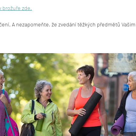
v brožuře zde.
ení. A nezapomeňte, že zvedání těžkých předmětů Vašim s