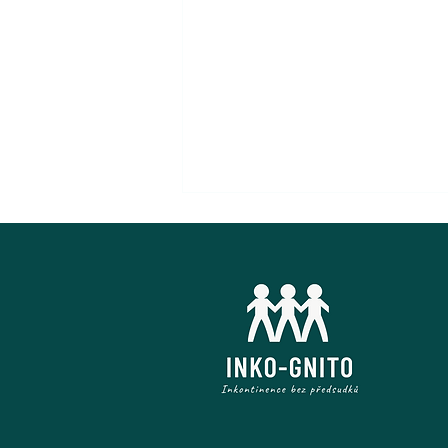
Významná role fyzioterapie v
léčbě inkontinence