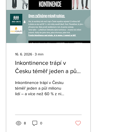
může chovat trochu jinak
než během roku — teplo,
jiný pitný režim, neznámé
prostředí. Ale dá se s tím
počítat.
16. 6. 2026
∙
3
min
Inkontinence trápí v
Česku téměř jeden a půl
milionu lidí – a více než
Inkontinence trápí v Česku
60 % z nich nikdy
téměř jeden a půl milionu
lidí – a více než 60 % z nich
nevyhledá lékaře!
nikdy nevyhledá lékaře!
Stud, přesvědčení, že jde o
přirozený důsledek
stárnutí, nebo prostý
nedostatek informací – to
8
0
jsou bariéry, které brání