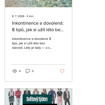
8. 7. 2026
∙
2
min
Inkontinence a dovolená:
8 tipů, jak si užít léto bez
starostí
Inkontinence a dovolená: 8
tipů, jak si užít léto bez
starostí. Léto je tady — a s
ním touha po výletech,
cestování, koupání a trávení
času s rodinou. Jenže
pokud trpíte inkontinencí,
možná se přistihnete, že
4
0
místo těšení plánujete
úniky a záchody na trase.
Tohle nemusí být vaše
realita. S trochou přípravy si
dovolenou užijete stejně
jako kdokoli jiný.
Inkontinence se v létě