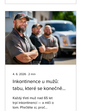
statisícům lidí vyhledat
odbornou pomoc, jež je
dnes dostupná. U
příležitosti Světového týdne
kontinence (15.–21. června
2026) spouštějí pacientská
organizace INKO-GNITO a
odborná společnost
Incoforum z. s. osvětovou
kampaň.
4. 6. 2026
∙
2
min
Inkontinence u mužů:
tabu, které se konečně
prolamuje
Každý třetí muž nad 65 let
trpí inkontinencí — a mlčí o
tom. Přečtěte si, proč