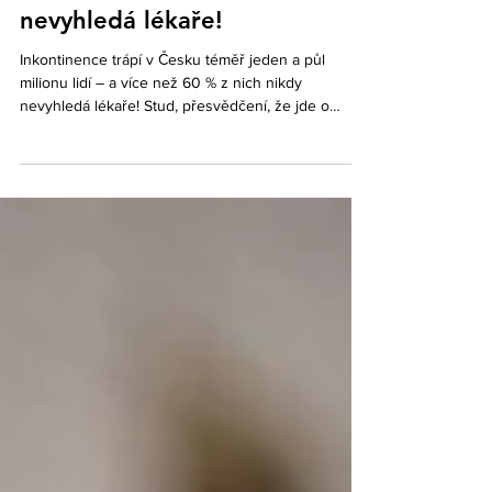
téměř jeden a půl milionu lidí
– a více než 60 % z nich nikdy
nevyhledá lékaře!
Inkontinence trápí v Česku téměř jeden a půl
milionu lidí – a více než 60 % z nich nikdy
nevyhledá lékaře! Stud, přesvědčení, že jde o
přirozený důsledek stárnutí, nebo prostý
nedostatek informací – to jsou bariéry, které brání
statisícům lidí vyhledat odbornou pomoc, jež je
dnes dostupná. U příležitosti Světového týdne
kontinence (15.–21. června 2026) spouštějí
pacientská organizace INKO-GNITO a odborná
společnost Incoforum z. s. osvětovou kampaň.