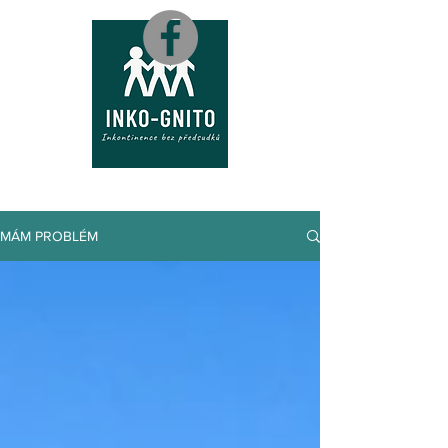
M
A
P
A
MÁM PROBLÉM