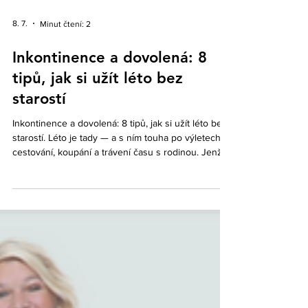
8. 7.
Minut čtení: 2
Inkontinence a dovolená: 8
tipů, jak si užít léto bez
starostí
Inkontinence a dovolená: 8 tipů, jak si užít léto bez
starostí. Léto je tady — a s ním touha po výletech,
cestování, koupání a trávení času s rodinou. Jenže
pokud trpíte inkontinencí, možná se přistihnete, že
místo těšení plánujete úniky a záchody na trase.
Tohle nemusí být vaše realita. S trochou přípravy si
dovolenou užijete stejně jako kdokoli jiný.
Inkontinence se v létě může chovat trochu jinak
než během roku — teplo, jiný pitný režim, neznámé
prostředí. Ale dá se s tím