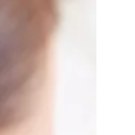
k lékaři.